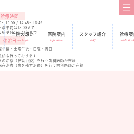
診療時間
00～12:00 / 14:45～18:45
土曜午前は13:00まで
最終受付は30分前まで
当院の想い
医院案内
スタッフ紹介
診療案
休診日
曜午後・土曜午後・日曜・祝日
医院案内
診療案
往診も行っております
根の治療（根管治療）を行う歯科医師が在籍
保存治療（歯を残す治療）を行う歯科医師が在籍
施設基準および届け出
症例紹