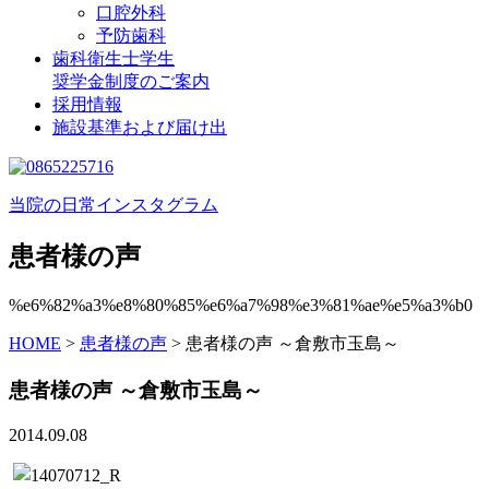
口腔外科
予防歯科
歯科衛生士学生
奨学金制度のご案内
採用情報
施設基準および届け出
当院の日常インスタグラム
患者様の声
%e6%82%a3%e8%80%85%e6%a7%98%e3%81%ae%e5%a3%b0
HOME
>
患者様の声
>
患者様の声 ～倉敷市玉島～
患者様の声 ～倉敷市玉島～
2014.09.08